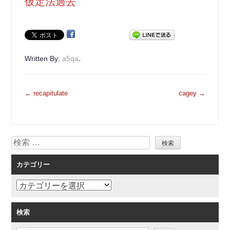
仮定法過去
.
Written By:
a5qa
投
←
recapitulate
cagey
→
稿
ナ
ビ
検
ゲ
索
ー
カテゴリー
シ
ョ
カ
ン
テ
ゴ
検索
リ