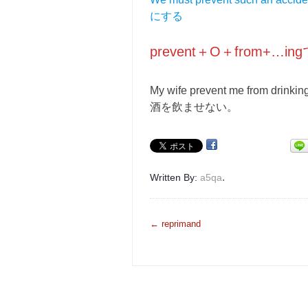
にする
prevent＋O＋from+…
My wife prevent me from drinking
酒を飲ませない。
.
Written By:
a5qa
投
←
reprimand
稿
ナ
ビ
ゲ
ー