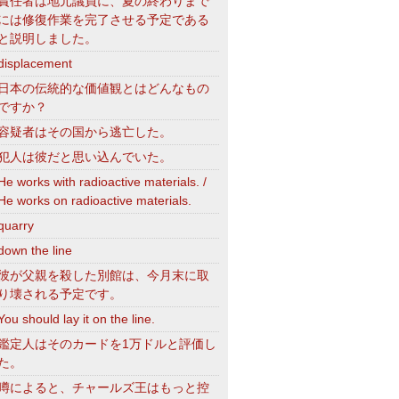
責任者は地元議員に、夏の終わりまで
には修復作業を完了させる予定である
と説明しました。
displacement
日本の伝統的な価値観とはどんなもの
ですか？
容疑者はその国から逃亡した。
犯人は彼だと思い込んでいた。
He works with radioactive materials. /
He works on radioactive materials.
quarry
down the line
彼が父親を殺した別館は、今月末に取
り壊される予定です。
You should lay it on the line.
鑑定人はそのカードを1万ドルと評価し
た。
噂によると、チャールズ王はもっと控