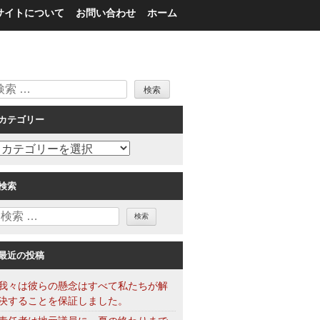
サイトについて
お問い合わせ
ホーム
検
索
カテゴリー
カ
テ
ゴ
検索
リ
検
ー
索
最近の投稿
我々は彼らの懸念はすべて私たちが解
決することを保証しました。