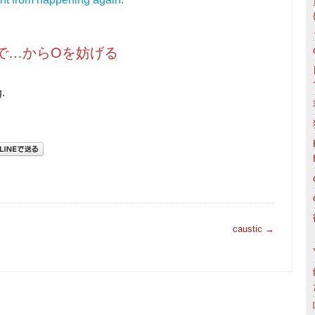
ingで…からOを妨げる
.
caustic
→