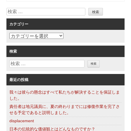
シ
検
ョ
索
ン
カテゴリー
カ
テ
ゴ
検索
リ
検
ー
索
最近の投稿
我々は彼らの懸念はすべて私たちが解決することを保証しま
した。
責任者は地元議員に、夏の終わりまでには修復作業を完了さ
せる予定であると説明しました。
displacement
日本の伝統的な価値観とはどんなものですか？