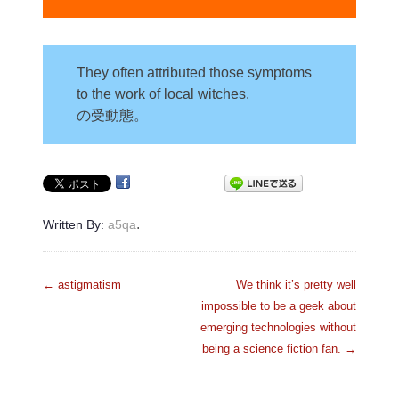
They often attributed those symptoms
to the work of local witches.
の受動態。
.
Written By:
a5qa
投
←
astigmatism
We think it’s pretty well
稿
impossible to be a geek about
ナ
emerging technologies without
ビ
being a science fiction fan.
→
ゲ
ー