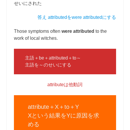
せいにされた
答え attributedをwere attributedにする
Those symptoms often
were attributed
to the
work of local witches.
主語＋be＋attributed＋to～
主語を～のせいにする
attributeは他動詞
attribute＋X＋to＋Y
Xという結果をYに原因を求
める