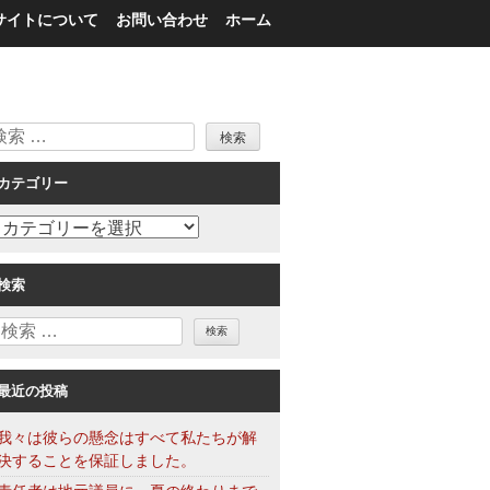
サイトについて
お問い合わせ
ホーム
検
索
カテゴリー
カ
テ
ゴ
検索
リ
検
ー
索
最近の投稿
我々は彼らの懸念はすべて私たちが解
決することを保証しました。