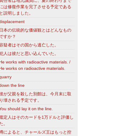
責任者は地元議員に、夏の終わりまで
には修復作業を完了させる予定である
と説明しました。
displacement
日本の伝統的な価値観とはどんなもの
ですか？
容疑者はその国から逃亡した。
犯人は彼だと思い込んでいた。
He works with radioactive materials. /
He works on radioactive materials.
quarry
down the line
彼が父親を殺した別館は、今月末に取
り壊される予定です。
You should lay it on the line.
鑑定人はそのカードを1万ドルと評価し
た。
噂によると、チャールズ王はもっと控