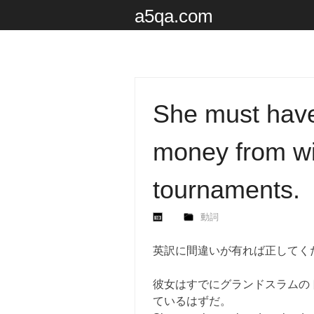
a5qa.com
She must have 
money from w
tournaments.
動詞
英訳に間違いが有れば正してく
彼女はすでにグランドスラムの
ているはずだ。