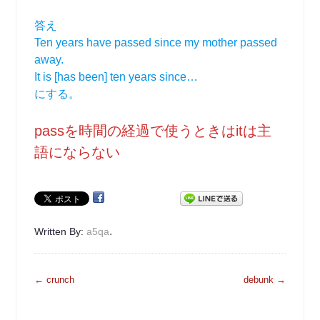
答え
Ten years have passed since my mother passed
away.
It is [has been] ten years since…
にする。
passを時間の経過で使うときはitは主
語にならない
.
Written By:
a5qa
投
←
crunch
debunk
→
稿
ナ