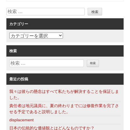
ビ
検
ゲ
索
ー
カテゴリー
シ
ョ
カ
ン
テ
ゴ
検索
リ
検
ー
索
最近の投稿
我々は彼らの懸念はすべて私たちが解決することを保証しま
した。
責任者は地元議員に、夏の終わりまでには修復作業を完了さ
せる予定であると説明しました。
displacement
日本の伝統的な価値観とはどんなものですか？