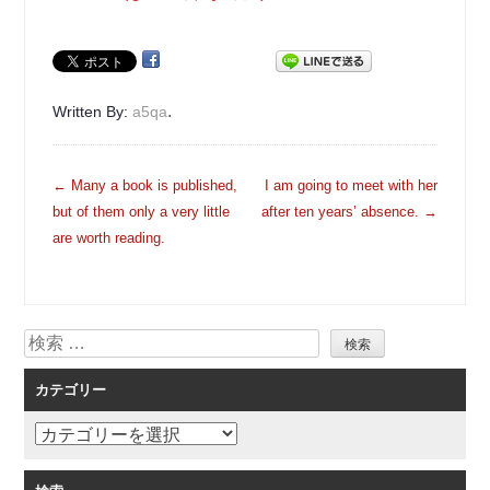
.
Written By:
a5qa
投
←
Many a book is published,
I am going to meet with her
稿
but of them only a very little
after ten years’ absence.
→
ナ
are worth reading.
ビ
ゲ
ー
検
シ
索
ョ
カテゴリー
ン
カ
テ
ゴ