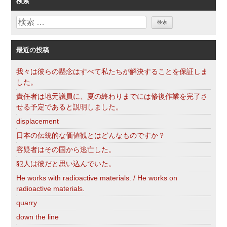
検索
リ
検
ー
索
最近の投稿
我々は彼らの懸念はすべて私たちが解決することを保証しま
した。
責任者は地元議員に、夏の終わりまでには修復作業を完了さ
せる予定であると説明しました。
displacement
日本の伝統的な価値観とはどんなものですか？
容疑者はその国から逃亡した。
犯人は彼だと思い込んでいた。
He works with radioactive materials. / He works on
radioactive materials.
quarry
down the line