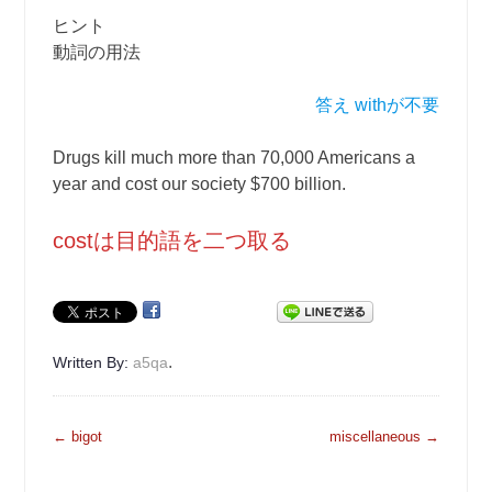
ヒント
動詞の用法
答え withが不要
Drugs kill much more than 70,000 Americans a
year and cost our society $700 billion.
costは目的語を二つ取る
.
Written By:
a5qa
投
←
bigot
miscellaneous
→
稿
ナ