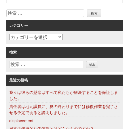
ビ
検
ゲ
索
ー
カテゴリー
シ
ョ
カ
ン
テ
ゴ
検索
リ
検
ー
索
最近の投稿
我々は彼らの懸念はすべて私たちが解決することを保証しま
した。
責任者は地元議員に、夏の終わりまでには修復作業を完了さ
せる予定であると説明しました。
displacement
日本の伝統的な価値観とはどんなものですか？