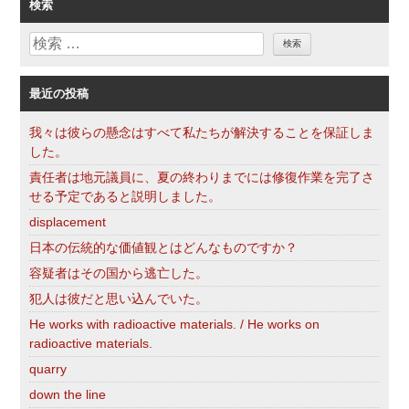
ゴ
検索
リ
検
ー
索
最近の投稿
我々は彼らの懸念はすべて私たちが解決することを保証しま
した。
責任者は地元議員に、夏の終わりまでには修復作業を完了さ
せる予定であると説明しました。
displacement
日本の伝統的な価値観とはどんなものですか？
容疑者はその国から逃亡した。
犯人は彼だと思い込んでいた。
He works with radioactive materials. / He works on
radioactive materials.
quarry
down the line