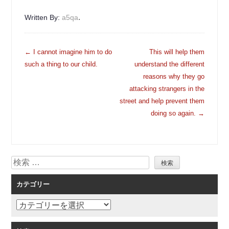
.
Written By:
a5qa
投
←
I cannot imagine him to do
This will help them
稿
such a thing to our child.
understand the different
ナ
reasons why they go
ビ
attacking strangers in the
ゲ
street and help prevent them
ー
doing so again.
→
シ
ョ
ン
検
索
カテゴリー
カ
テ