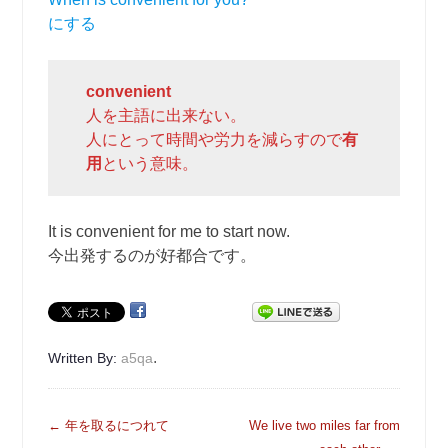
にする
convenient
人を主語に出来ない。
人にとって時間や労力を減らすので
有
用
という意味。
It is convenient for me to start now.
今出発するのが好都合です。
.
Written By:
a5qa
投
←
年を取るにつれて
We live two miles far from
稿