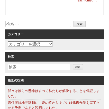
each other.
→
ナ
ビ
ゲ
検
ー
索
シ
カテゴリー
ョ
ン
カ
テ
ゴ
検索
リ
検
ー
索
最近の投稿
我々は彼らの懸念はすべて私たちが解決することを保証しま
した。
責任者は地元議員に、夏の終わりまでには修復作業を完了さ
せる予定であると説明しました。