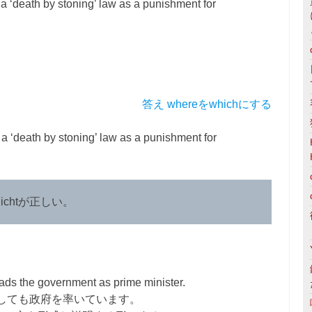
 a ‘death by stoning’ law as a punishment for
答え whereをwhichにする
e a ‘death by stoning’ law as a punishment for
ichtが正しい。
、
eads the government as prime minister.
しても政府を率いています。