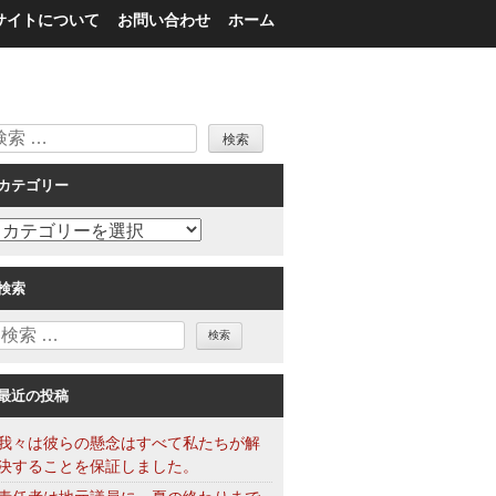
サイトについて
お問い合わせ
ホーム
検
索
カテゴリー
カ
テ
ゴ
検索
リ
検
ー
索
最近の投稿
我々は彼らの懸念はすべて私たちが解
決することを保証しました。