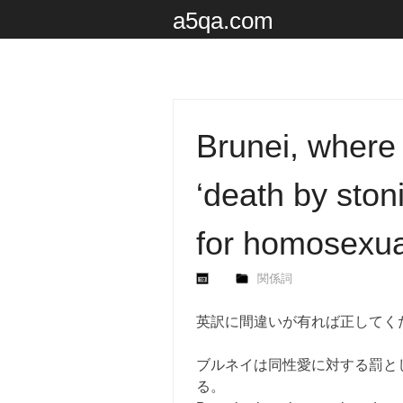
a5qa.com
Brunei, where 
‘death by ston
for homosexual
関係詞
英訳に間違いが有れば正してく
ブルネイは同性愛に対する罰と
る。