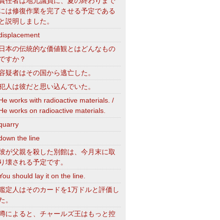
責任者は地元議員に、夏の終わりまで
には修復作業を完了させる予定である
と説明しました。
displacement
日本の伝統的な価値観とはどんなもの
ですか？
容疑者はその国から逃亡した。
犯人は彼だと思い込んでいた。
He works with radioactive materials. /
He works on radioactive materials.
quarry
down the line
彼が父親を殺した別館は、今月末に取
り壊される予定です。
You should lay it on the line.
鑑定人はそのカードを1万ドルと評価し
た。
噂によると、チャールズ王はもっと控