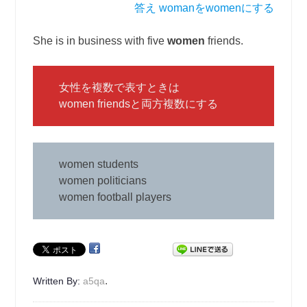
答え womanをwomenにする
She is in business with five
women
friends.
女性を複数で表すときは
women friendsと両方複数にする
women students
women politicians
women football players
.
Written By:
a5qa