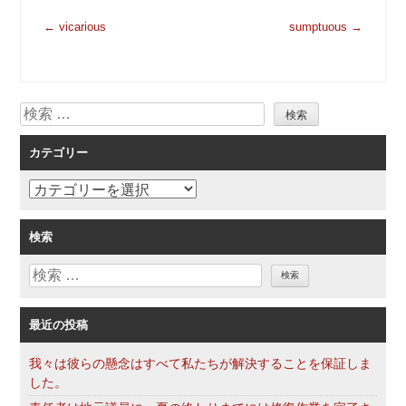
投
←
vicarious
sumptuous
→
稿
ナ
ビ
検
ゲ
索
ー
カテゴリー
シ
ョ
カ
ン
テ
ゴ
検索
リ
検
ー
索
最近の投稿
我々は彼らの懸念はすべて私たちが解決することを保証しま
した。