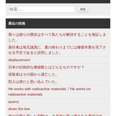
リ
検
ー
索
最近の投稿
我々は彼らの懸念はすべて私たちが解決することを保証しま
した。
責任者は地元議員に、夏の終わりまでには修復作業を完了さ
せる予定であると説明しました。
displacement
日本の伝統的な価値観とはどんなものですか？
容疑者はその国から逃亡した。
犯人は彼だと思い込んでいた。
He works with radioactive materials. / He works on
radioactive materials.
quarry
down the line