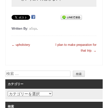
.
Written By:
a5qa
投
←
upholstery
I plan to make preparation for
稿
that trip.
→
ナ
ビ
ゲ
検
ー
索
シ
カテゴリー
ョ
ン
カ
テ
ゴ
検索