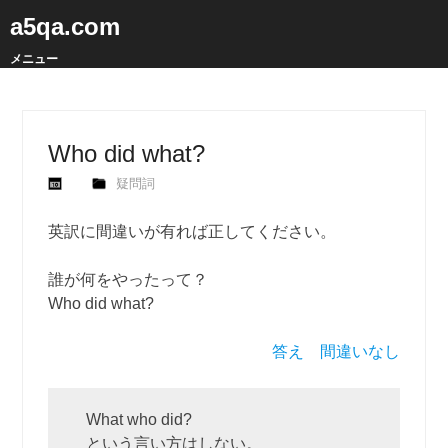
a5qa.com
メニュー
Who did what?
疑問詞
英訳に間違いが有れば正してください。
誰が何をやったって？
Who did what?
答え 間違いなし
What who did?
という言い方はしない。