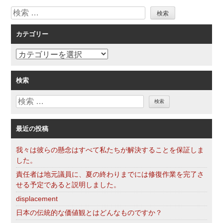
検
ー
索
シ
カテゴリー
ョ
ン
カ
テ
ゴ
検索
リ
検
ー
索
最近の投稿
我々は彼らの懸念はすべて私たちが解決することを保証しま
した。
責任者は地元議員に、夏の終わりまでには修復作業を完了さ
せる予定であると説明しました。
displacement
日本の伝統的な価値観とはどんなものですか？