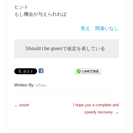
ヒント
もし機会が与えられれば
答え 間違いなし
Should I be givenで仮定を表している
.
Written By:
a5qa
投
←
extort
I hope you a complete and
稿
speedy recovery.
→
ナ
ビ
ゲ