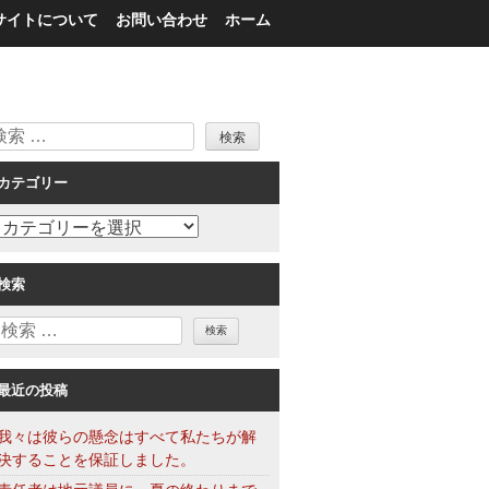
サイトについて
お問い合わせ
ホーム
検
索
カテゴリー
カ
テ
ゴ
検索
リ
検
ー
索
最近の投稿
我々は彼らの懸念はすべて私たちが解
決することを保証しました。