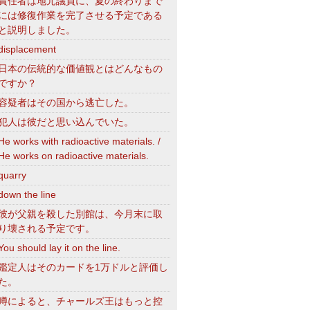
責任者は地元議員に、夏の終わりまで
には修復作業を完了させる予定である
と説明しました。
displacement
日本の伝統的な価値観とはどんなもの
ですか？
容疑者はその国から逃亡した。
犯人は彼だと思い込んでいた。
He works with radioactive materials. /
He works on radioactive materials.
quarry
down the line
彼が父親を殺した別館は、今月末に取
り壊される予定です。
You should lay it on the line.
鑑定人はそのカードを1万ドルと評価し
た。
噂によると、チャールズ王はもっと控