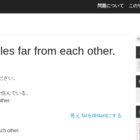
問題について
この
les far from each other.
ださい。
で住んでいる。
ther.
答え farをdistantにする
ch other.