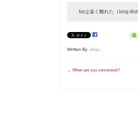
farは遠く離れた（long 
.
Written By:
a5qa
投
←
When are you convenient?
稿
ナ
ビ
ゲ
ー
シ
ョ
ン