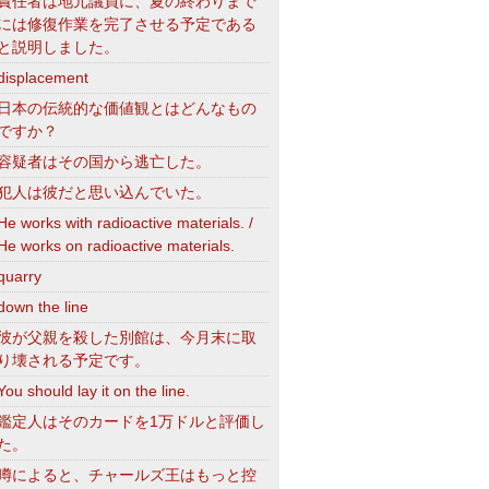
責任者は地元議員に、夏の終わりまで
には修復作業を完了させる予定である
と説明しました。
displacement
日本の伝統的な価値観とはどんなもの
ですか？
容疑者はその国から逃亡した。
犯人は彼だと思い込んでいた。
He works with radioactive materials. /
He works on radioactive materials.
quarry
down the line
彼が父親を殺した別館は、今月末に取
り壊される予定です。
You should lay it on the line.
鑑定人はそのカードを1万ドルと評価し
た。
噂によると、チャールズ王はもっと控