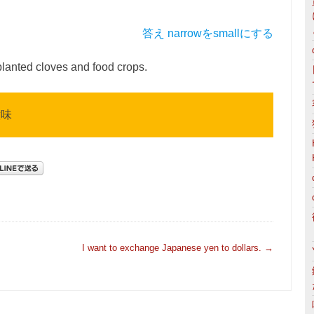
答え narrowをsmallにする
planted cloves and food crops.
意味
I want to exchange Japanese yen to dollars.
→