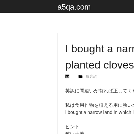
a5qa.com
I bought a nar
planted cloves
形容詞
英訳に間違いが有れば正してく
私は食用作物を植える用に狭い
I bought a narrow land in which 
ヒント
狭い土地