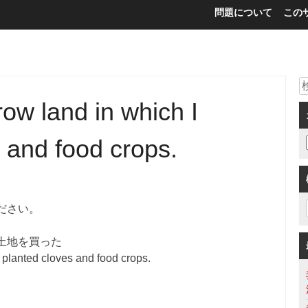
問題について
この
row land in which I
 and food crops.
ださい。
土地を買った
I planted cloves and food crops.