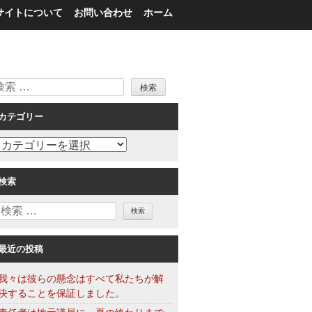
サイトについて
お問い合わせ
ホーム
検
索
カテゴリー
カ
テ
ゴ
検索
リ
検
ー
索
最近の投稿
我々は彼らの懸念はすべて私たちが解
決することを保証しました。