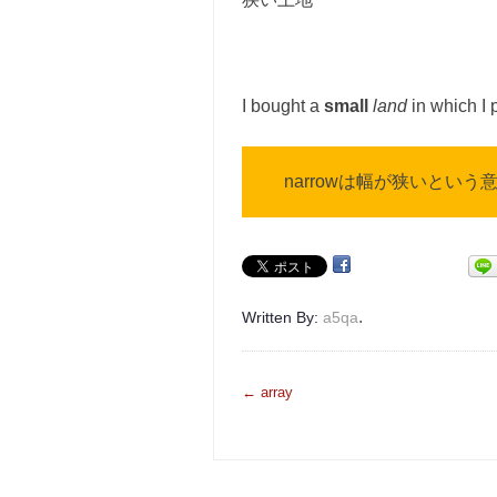
I bought a
small
land
in which I 
narrowは幅が狭いという
.
Written By:
a5qa
投
←
array
稿
ナ
ビ
ゲ