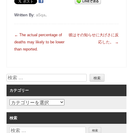
.
Written By:
a5qa
投
←
The actual percentage of
彼はその知らせに大げさに反
稿
deaths may likely to be lower
応した。
→
ナ
than reported.
ビ
ゲ
ー
検
シ
索
ョ
カテゴリー
ン
カ
テ
ゴ
検索
リ
検
ー