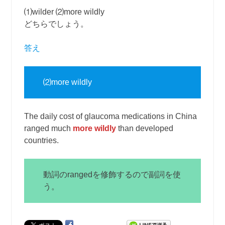
⑴wilder ⑵more wildly
どちらでしょう。
答え
⑵more wildly
The daily cost of glaucoma medications in China
ranged much
more wildly
than developed
countries.
動詞のrangedを修飾するので副詞を使
う。