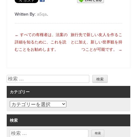
.
Written By:
a5qa
投
←
すべての有権者は、法案の
旅行先で新しい友人を作るこ
稿
詳細を知るために、これを読
とに加え、新しい世界観を持
ナ
むことをお勧めします。
つことが可能です。
→
ビ
ゲ
ー
検
シ
索
ョ
カテゴリー
ン
カ
テ
ゴ
検索
リ
検
ー