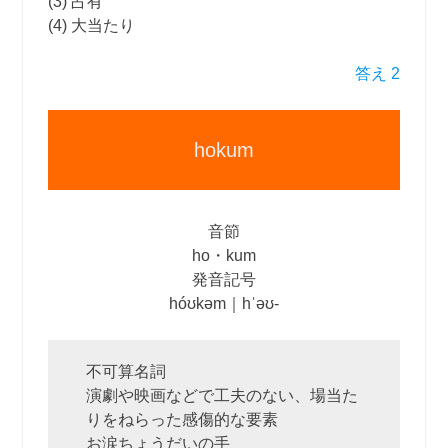
(3) 占有
(4) 大当たり
答え 2
hokum
音節
ho・kum
発音記号
hóʊkəm｜hˈəʊ‐
不可算名詞
演劇や映画などで工夫のない、場当た
りをねらった感傷的な要素
お涙ちょうだいの手