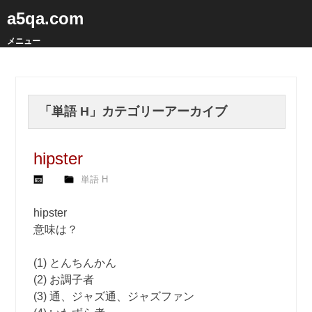
a5qa.com
メニュー
「
単語 H
」カテゴリーアーカイブ
hipster
単語 H
hipster
意味は？
(1) とんちんかん
(2) お調子者
(3) 通、ジャズ通、ジャズファン