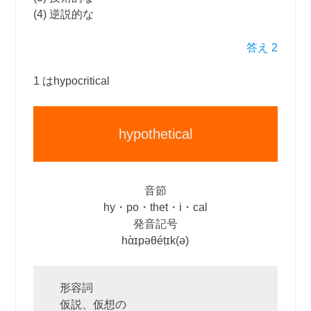
(4) 逆説的な
答え 2
1 はhypocritical
hypothetical
音節
hy・po・thet・i・cal
発音記号
hὰɪpəθéṭɪk(ə)
形容詞
仮説、仮想の