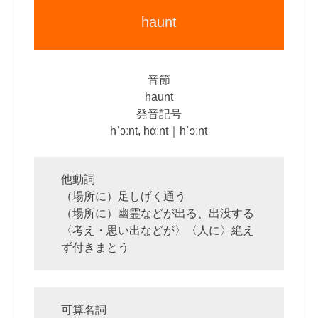
haunt
音節
haunt
発音記号
hˈɔːnt, hάːnt｜hˈɔːnt
他動詞
（場所に）足しげく通う
（場所に）幽霊などが出る、出没する
〈考え・思い出などが〉〈人に〉絶え
ず付きまとう
可算名詞