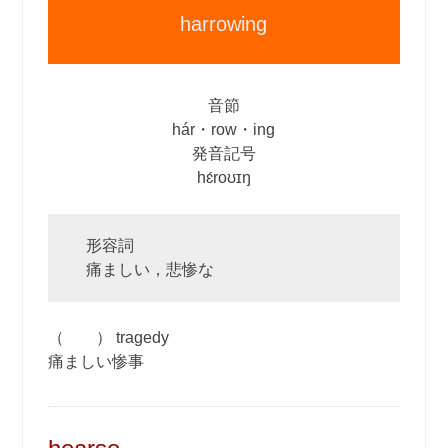
harrowing
音節
hár・row・ing
発音記号
hɛ́roʊɪŋ
形容詞
痛ましい，悲惨な
（ ） tragedy
痛ましい惨事