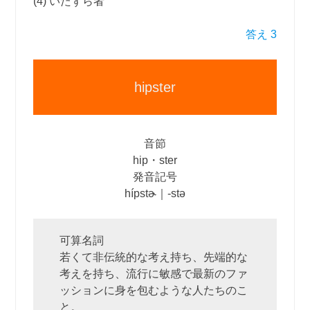
(4) いたずら者
答え 3
hipster
音節
hip・ster
発音記号
hípstɚ｜‐stə
可算名詞
若くて非伝統的な考え持ち、先端的な
考えを持ち、流行に敏感で最新のファ
ッションに身を包むような人たちのこ
と。