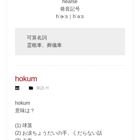
hearse
発音記号
hˈɚːs｜hˈəːs
可算名詞
霊柩車、葬儀車
hokum
単語 H
hokum
意味は？
(1) 球茎
(2) お涙ちょうだいの手、くだらない話