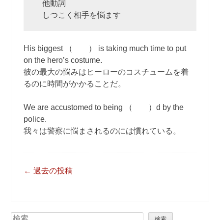
他動詞
しつこく相手を悩ます
His biggest （ ） is taking much time to put
on the hero’s costume.
彼の最大の悩みはヒーローのコスチュームを着
るのに時間がかかることだ。
We are accustomed to being （ ）d by the
police.
我々は警察に悩まされるのには慣れている。
投
←
過去の投稿
稿
ナ
ビ
検
ゲ