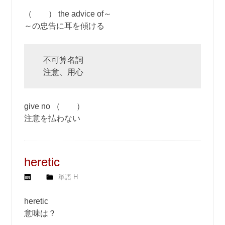
（ ） the advice of～
～の忠告に耳を傾ける
不可算名詞
注意、用心
give no （ ）
注意を払わない
heretic
単語 H
heretic
意味は？