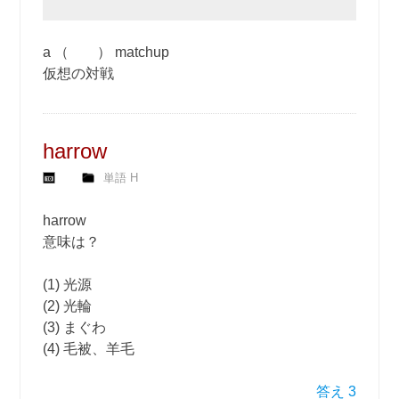
a （ ） matchup
仮想の対戦
harrow
単語 H
harrow
意味は？
(1) 光源
(2) 光輪
(3) まぐわ
(4) 毛被、羊毛
答え 3