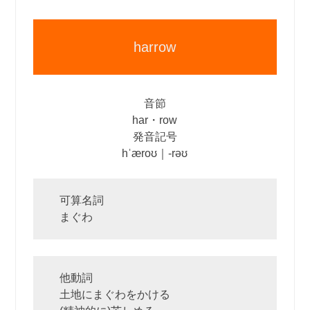
harrow
音節
har・row
発音記号
hˈæroʊ｜‐rəʊ
可算名詞
まぐわ
他動詞
土地にまぐわをかける