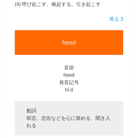
(4) 呼び起こす、喚起する、引き起こす
答え 3
heed
音節
heed
発音記号
híːd
動詞
助言、忠告などを心に留める、聞き入
れる