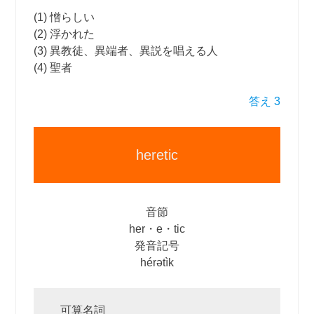
(1) 憎らしい
(2) 浮かれた
(3) 異教徒、異端者、異説を唱える人
(4) 聖者
答え 3
heretic
音節
her・e・tic
発音記号
hérətìk
可算名詞