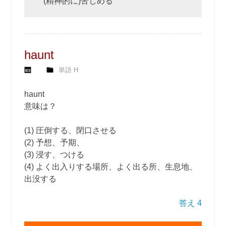
(精神的に)苦しめる
haunt
単語 H
haunt
意味は？
(1) 圧倒する、閉口させる
(2) 予想、予期、
(3) 浸す、つける
(4) よく出入りする場所、よく出る所、生息地、
出没する
答え 4