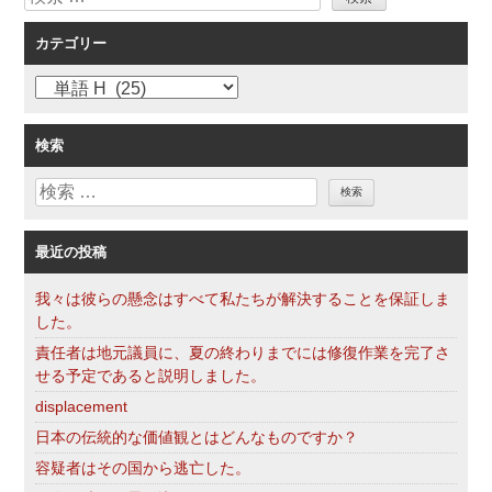
索
ー
カテゴリー
シ
ョ
カ
ン
テ
ゴ
検索
リ
検
ー
索
最近の投稿
我々は彼らの懸念はすべて私たちが解決することを保証しま
した。
責任者は地元議員に、夏の終わりまでには修復作業を完了さ
せる予定であると説明しました。
displacement
日本の伝統的な価値観とはどんなものですか？
容疑者はその国から逃亡した。